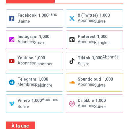
Fans
Facebook
1,000
X (Twitter)
1,000
Abonnés
J'aime
Suivre
Instagram
1,000
Pinterest
1,000
Abonnés
Abonnés
Suivre
Epingler
Abonnés
Youtube
1,000
Tiktok
1,000
Abonnés
S'abonner
Suivre
Telegram
1,000
Soundcloud
1,000
Membres
Abonnés
Rejoindre
Suivre
Abonnés
Vimeo
1,000
Dribbble
1,000
Abonnés
Suivre
Suivre
À la une