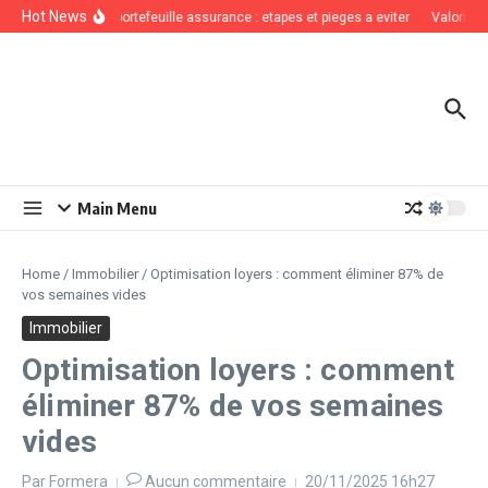
Aller au contenu
Hot News
Cession de portefeuille assurance : etapes et pieges a eviter
Valorisati
Main Menu
Home
/
Immobilier
/
Optimisation loyers : comment éliminer 87% de
vos semaines vides
Immobilier
Optimisation loyers : comment
éliminer 87% de vos semaines
vides
Par
Formera
Aucun commentaire
20/11/2025
16h27