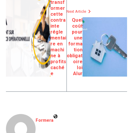
transf
ormer
Next Article
cette
contra
Quel
inte
coût
régle
pour
mentai
une
re en
forma
machi
tion
ne à
obligat
profits
oire
caché
loi
e
Alur
Formera