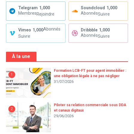
Telegram
1,000
Soundcloud
1,000
Membres
Abonnés
Rejoindre
Suivre
Abonnés
Vimeo
1,000
Dribbble
1,000
Abonnés
Suivre
Suivre
À la une
Formation LCB-FT pour agent immobilier :
1
une obligation légale à ne pas négliger
31/07/2026
Piloter sa relation commerciale sous DDA
2
et canaux digitaux
29/06/2026