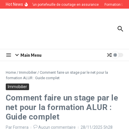
Aller au contenu
Hot News
Valorisation d’un portefeuille de courtage en assurance
Formation LCB-FT 
Main Menu
Home
/
Immobilier
/
Comment faire un stage par le net pour la
formation ALUR : Guide complet
Immobilier
Comment faire un stage par le
net pour la formation ALUR :
Guide complet
Par
Formera
Aucun commentaire
28/11/2025
5h28