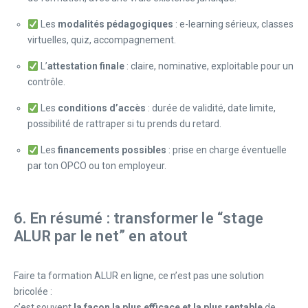
Les
modalités pédagogiques
: e-learning sérieux, classes
virtuelles, quiz, accompagnement.
L’
attestation finale
: claire, nominative, exploitable pour un
contrôle.
Les
conditions d’accès
: durée de validité, date limite,
possibilité de rattraper si tu prends du retard.
Les
financements possibles
: prise en charge éventuelle
par ton OPCO ou ton employeur.
6. En résumé : transformer le “stage
ALUR par le net” en atout
Faire ta formation ALUR en ligne, ce n’est pas une solution
bricolée :
c’est souvent
la façon la plus efficace et la plus rentable
de