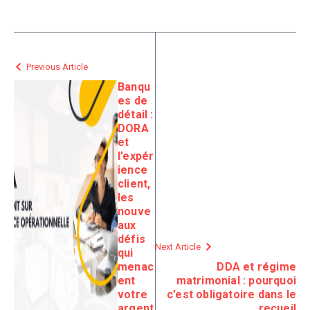
Previous Article
Banqu
es de
détail :
DORA
et
l’expér
ience
client,
les
nouve
aux
défis
Next Article
qui
menac
DDA et régime
ent
matrimonial : pourquoi
votre
c’est obligatoire dans le
argent
recueil