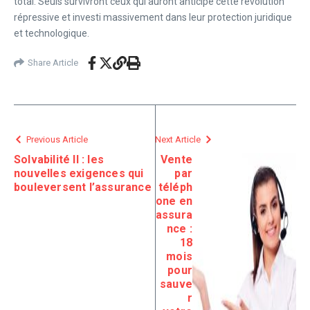
total. Seuls survivront ceux qui auront anticipé cette révolution
répressive et investi massivement dans leur protection juridique
et technologique.
Share Article
Previous Article
Next Article
Solvabilité II : les
Vente
nouvelles exigences qui
par
bouleversent l’assurance
téléph
one en
assura
nce :
18
mois
pour
sauve
r