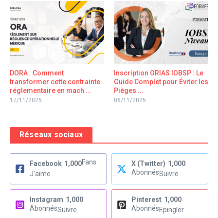
DORA : Comment
Inscription ORIAS IOBSP : Le
transformer cette contrainte
Guide Complet pour Éviter les
réglementaire en mach ...
Pièges ...
17/11/2025
06/11/2025
Réseaux sociaux
Fans
Facebook
1,000
X (Twitter)
1,000
Abonnés
J'aime
Suivre
Instagram
1,000
Pinterest
1,000
Abonnés
Abonnés
Suivre
Epingler