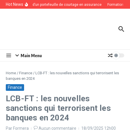
Aller au contenu
Hot News
Valorisation d’un portefeuille de courtage en assurance
Formation LCB-F
Main Menu
Home
/
Finance
/
LCB-FT : les nouvelles sanctions qui terrorisent les
banques en 2024
Finance
LCB-FT : les nouvelles
sanctions qui terrorisent les
banques en 2024
Par
Formera
Aucun commentaire
18/09/2025
12h00