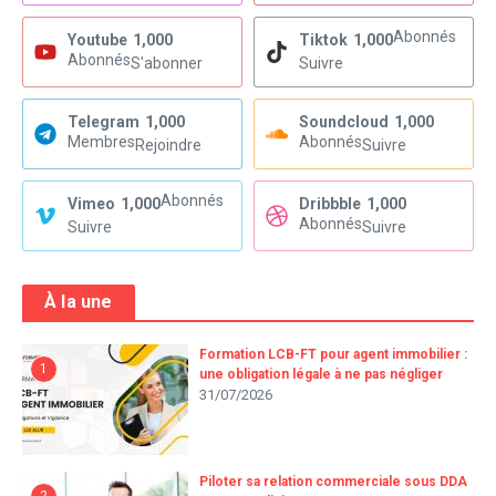
Abonnés
Youtube
1,000
Tiktok
1,000
Abonnés
S'abonner
Suivre
Telegram
1,000
Soundcloud
1,000
Membres
Abonnés
Rejoindre
Suivre
Abonnés
Vimeo
1,000
Dribbble
1,000
Abonnés
Suivre
Suivre
À la une
Formation LCB-FT pour agent immobilier :
1
une obligation légale à ne pas négliger
31/07/2026
Piloter sa relation commerciale sous DDA